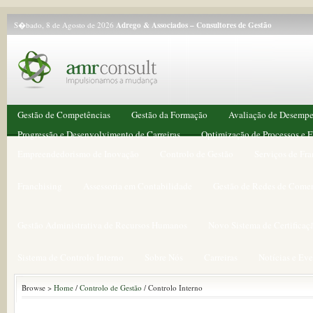
S�bado, 8 de Agosto de 2026
Adrego & Associados – Consultores de Gestão
Gestão de Competências
Gestão da Formação
Avaliação de Desemp
Progressão e Desenvolvimento de Carreiras
Optimização de Processos e F
Empreendedorismo de Inovação
Controlo de Gestão
Serviços de Fr
Franchising
Assessoria em Contabilidade
Gestão de Redes de Comer
Gestão Administrativa de Recursos Humanos
Novo Sistema de Certificaç
Sistema de Controlo Interno
Sobre Nós
Carreiras
Notícias e Ev
Browse >
Home
/
Controlo de Gestão
/ Controlo Interno