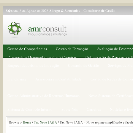
S�bado, 8 de Agosto de 2026
Adrego & Associados – Consultores de Gestão
Gestão de Competências
Gestão da Formação
Avaliação de Desemp
Progressão e Desenvolvimento de Carreiras
Optimização de Processos e F
Empreendedorismo de Inovação
Controlo de Gestão
Serviços de Fr
Franchising
Assessoria em Contabilidade
Gestão de Redes de Comer
Gestão Administrativa de Recursos Humanos
Novo Sistema de Certificaç
Sistema de Controlo Interno
Sobre Nós
Carreiras
Notícias e Ev
Browse >
Home
/
Tax News | A&A
/ Tax News | A&A – Novo regime simplificado e faculta